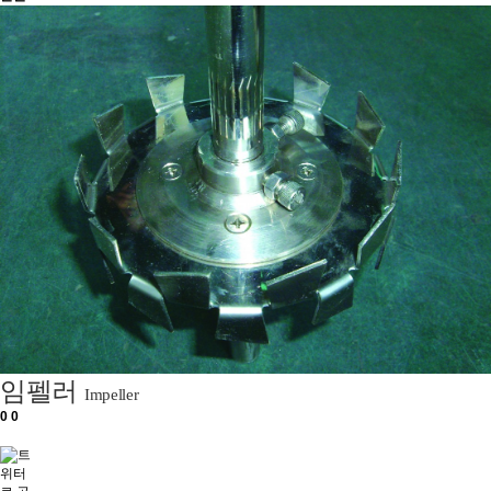
임펠러
Impeller
0
0