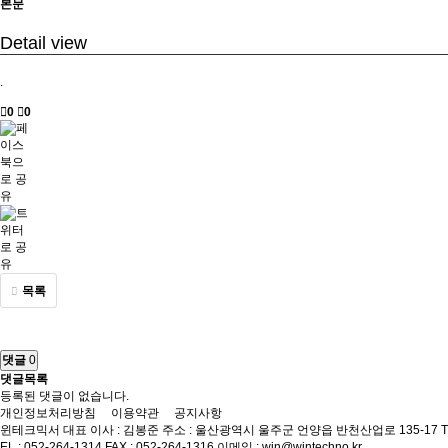
본문
Detail view
.
0
0
목록
댓글
0
댓글목록
등록된 댓글이 없습니다.
개인정보처리방침
이용약관
공지사항
윈테크믹서
대표 이사 : 김봉준
주소 : 울산광역시 울주군 언양읍 반천산업로 135-17
T
EL : 052-264-1314
FAX : 052-264-1316
이메일 : win@wintechno.kr