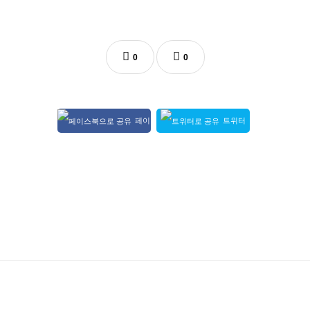
0
0
페이
트위터
스북 공유
공유